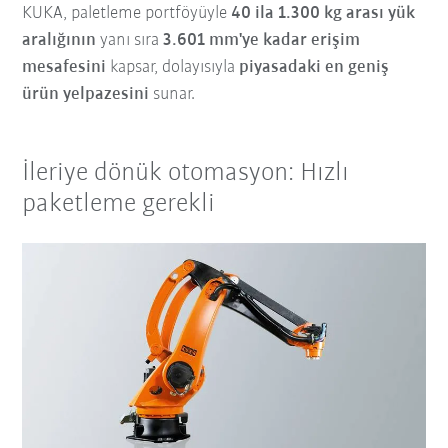
KUKA, paletleme portföyüyle
40 ila 1.300 kg arası yük
aralığının
yanı sıra
3.601 mm'ye kadar erişim
mesafesini
kapsar, dolayısıyla
piyasadaki en geniş
ürün yelpazesini
sunar.
İleriye dönük otomasyon: Hızlı
paketleme gerekli