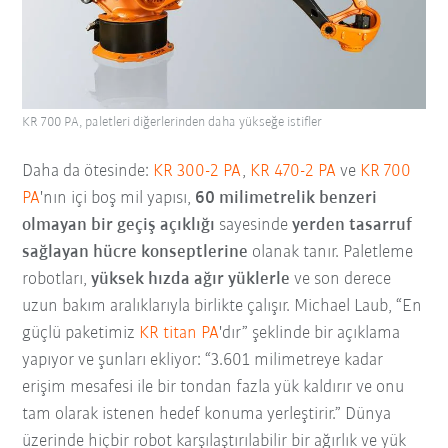
KR 700 PA, paletleri diğerlerinden daha yükseğe istifler
Daha da ötesinde:
KR 300-2 PA
,
KR 470-2 PA
ve
KR 700
PA
'nın içi boş mil yapısı,
60 milimetrelik benzeri
olmayan bir geçiş açıklığı
sayesinde
yerden tasarruf
sağlayan hücre konseptlerine
olanak tanır. Paletleme
robotları,
yüksek hızda ağır yüklerle
ve son derece
uzun bakım aralıklarıyla birlikte çalışır. Michael Laub, “En
güçlü paketimiz
KR titan PA
'dır” şeklinde bir açıklama
yapıyor ve şunları ekliyor: “3.601 milimetreye kadar
erişim mesafesi ile bir tondan fazla yük kaldırır ve onu
tam olarak istenen hedef konuma yerleştirir.” Dünya
üzerinde hiçbir robot karşılaştırılabilir bir ağırlık ve yük