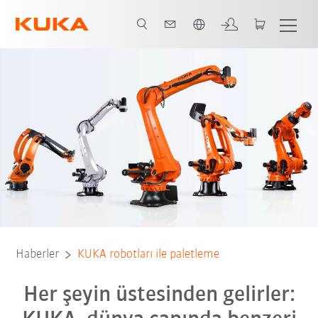
Türkçe / Turkish
temperatures
Hygienic Oil Robots
Hollow-wrist design
Software
Haberler
KUKA robotları ile paletleme
Her şeyin üstesinden gelirler: