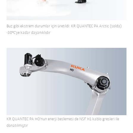
Buz gibi ekstrem durumlar için üretildi: KR QUANTEC PA Arctic (solda)
-30°C'ye kadar dayanıklıdır
KR QUANTEC PA HO'nun enerji beslemesi de NSF H1 kablo gresleri ile
donatılmıştır