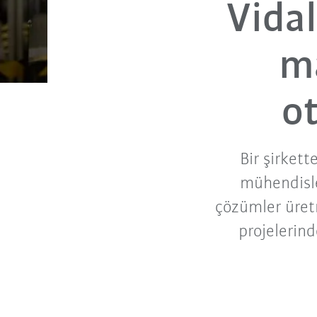
Vida
ma
o
Bir şirkett
mühendisle
çözümler üretm
projelerin