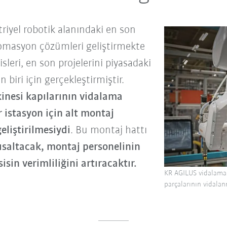
triyel robotik alanındaki en son
tomasyon çözümleri geliştirmekte
leri, en son projelerini piyasadaki
n biri için gerçekleştirmiştir.
inesi kapılarının vidalama
 istasyon için alt montaj
eliştirilmesiydi
. Bu montaj hattı
ısaltacak, montaj personelinin
sin verimliliğini artıracaktır.
KR AGILUS vidalama 
parçalarının vidala