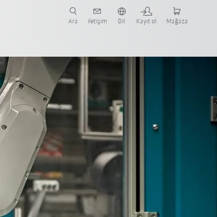
nüze ve ilgili uygulamaya yönelik vaka çalışmaları ve robotları bulun.
şlayın.
Ara
iletişim
Dil
Kayıt ol
Mağaza