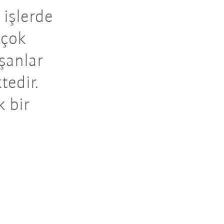
 işlerde
 çok
şanlar
tedir.
k bir