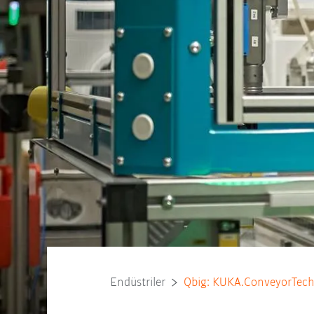
Endüstriler
Qbig: KUKA.ConveyorTech t