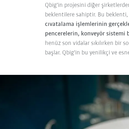
Qbig'in projesini diğer şirketlerd
beklentilere sahiptir. Bu beklent
cıvatalama işlemlerinin gerçekl
pencerelerin, konveyör sistemi
henüz son vidalar sıkılırken bir s
başlar. Qbig'in bu yenilikçi ve es