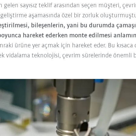
en gelen sayısız teklif arasından seçen müşteri, çev
i, geliştirme aşamasında özel bir zorluk oluşturmuşt
eştirilmesi, bileşenlerin, yani bu durumda çamaş
 boyunca hareket ederken monte edilmesi anlamın
onraki ürüne yer açmak için hareket eder. Bu kısaca 
nek vidalama teknolojisi, çevrim sürelerinde önemli b