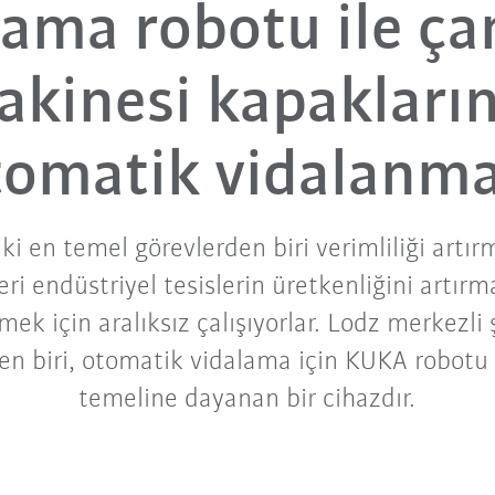
lama robotu ile ça
kinesi kapakları
tomatik vidalanma
eki en temel görevlerden biri verimliliği artır
ri endüstriyel tesislerin üretkenliğini artırm
ek için aralıksız çalışıyorlar. Lodz merkezli 
den biri, otomatik vidalama için KUKA robot
temeline dayanan bir cihazdır.