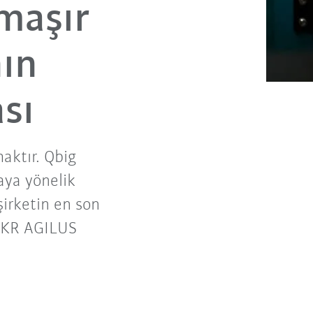
maşır
nın
sı
maktır. Qbig
aya yönelik
şirketin en son
u KR AGILUS