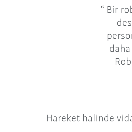
Bir ro
des
perso
daha 
Robo
Hareket halinde vid