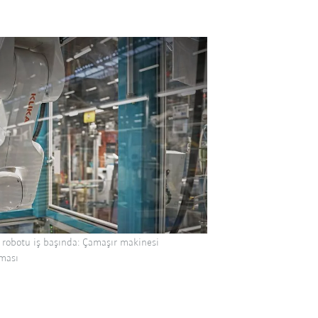
robotu iş başında: Çamaşır makinesi
nması