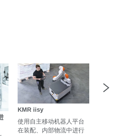
KUKA 协作
KMR iisy
协作机器人将
进
智能工厂，将
使用自主移动机器人平台
现实。KUKA 在
在装配、内部物流中进行