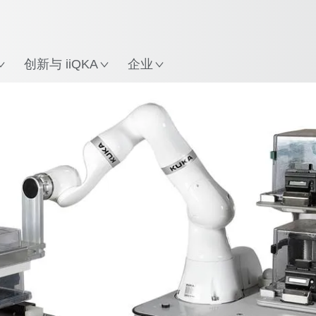
英语 / English
中文 / Chinese
置
创新与 iiQKA
企业