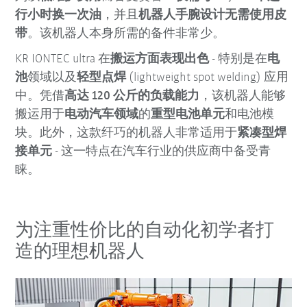
行小时
换一次油
，并且
机器人手腕设计
无需使用皮
带
。该机器人本身所需的备件非常少。
KR IONTEC ultra 在
搬运方面表现出色
- 特别是在
电
池
领域以及
轻型点焊
(lightweight spot welding) 应用
中。凭借
高达 120 公斤的负载能力
，该机器人能够
搬运用于
电动汽车领域
的
重型电池单元
和电池模
块。此外，这款纤巧的机器人非常适用于
紧凑型焊
接单元
- 这一特点在汽车行业的供应商中备受青
睐。
为注重性价比的自动化初学者打
造的理想机器人