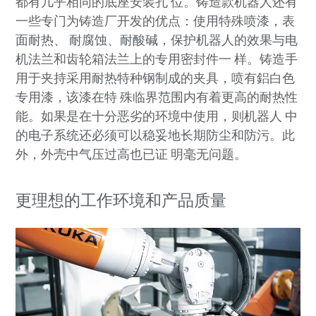
都有几乎相同的底座安装孔 位。铸造款机器人还有
一些专门为铸造厂开发的优点：使用特殊喷漆，表
面耐热、 耐腐蚀、耐酸碱，保护机器人的效果与电
机法兰和齿轮箱法兰上的专用密封件一 样。铸造手
用于夹持采用耐热特种钢制成的夹具，喷有鋁白色
专用漆，该漆在特 殊临界范围内有着更高的耐热性
能。如果是在十分恶劣的环境中使用，则机器人 中
的电子系统还必须可以稳妥地长期防尘和防污。此
外，外壳中气压过高也已证 明毫无问题。
更
理想
的工作环境和
产品
质量