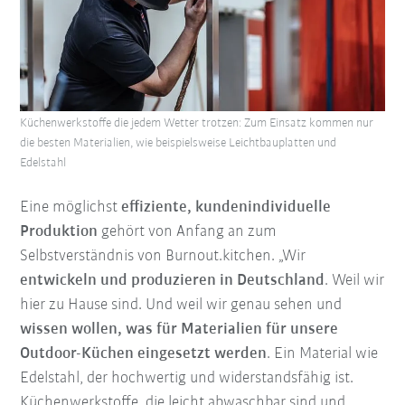
Küchenwerkstoffe die jedem Wetter trotzen: Zum Einsatz kommen nur
die besten Materialien, wie beispielsweise Leichtbauplatten und
Edelstahl
Eine möglichst
effiziente, kundenindividuelle
Produktion
gehört von Anfang an zum
Selbstverständnis von Burnout.kitchen. „Wir
entwickeln und produzieren in Deutschland
. Weil wir
hier zu Hause sind. Und weil wir genau sehen und
wissen wollen, was für Materialien für unsere
Outdoor-Küchen eingesetzt werden
. Ein Material wie
Edelstahl, der hochwertig und widerstandsfähig ist.
Küchenwerkstoffe, die leicht abwaschbar sind und