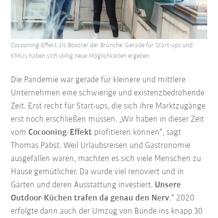
Cocooning-Effekt als Booster der Branche: Gerade für Start-ups und
KMUs haben sich völlig neue Möglichkeiten ergeben
Die Pandemie war gerade für kleinere und mittlere
Unternehmen eine schwierige und existenzbedrohende
Zeit. Erst recht für Start-ups, die sich ihre Marktzugänge
erst noch erschließen müssen. „Wir haben in dieser Zeit
vom
Cocooning-Effekt
profitieren können“, sagt
Thomas Pabst. Weil Urlaubsreisen und Gastronomie
ausgefallen waren, machten es sich viele Menschen zu
Hause gemütlicher. Da wurde viel renoviert und in
Gärten und deren Ausstattung investiert.
Unsere
Outdoor-Küchen trafen da genau den Nerv
.“ 2020
erfolgte dann auch der Umzug von Bünde ins knapp 30