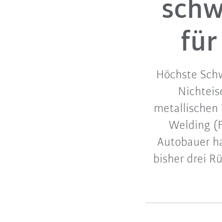
schw
für
Höchste Schw
Nichteis
metallischen 
Welding (F
Autobauer h
bisher drei R