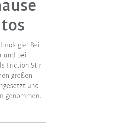
häuse
utos
hnologie: Bei
r und bei
 Friction Stir
inen großen
ngesetzt und
tion genommen.