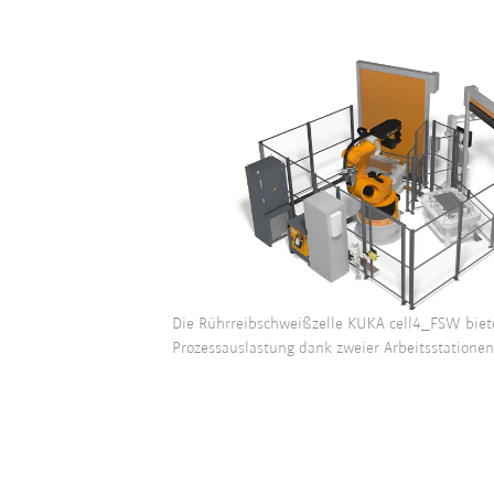
Die Rührreibschweißzelle KUKA cell4_FSW bie
Prozessauslastung dank zweier Arbeitsstationen