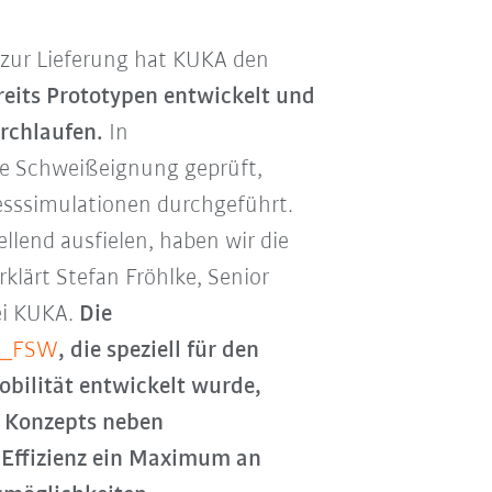
s zur Lieferung hat KUKA den
reits Prototypen entwickelt und
urchlaufen.
In
ie Schweißeignung geprüft,
esssimulationen durchgeführt.
ellend ausfielen, haben wir die
rklärt Stefan Fröhlke, Senior
ei KUKA.
Die
4_FSW
, die speziell für den
bilität entwickelt wurde,
n Konzepts neben
 Effizienz ein Maximum an