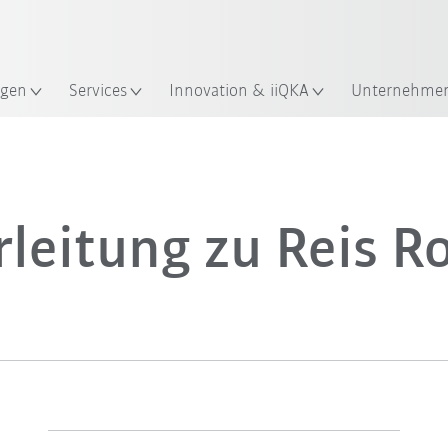
Englisch / English
ndort
gen
Services
Innovation & iiQKA
Unternehme
leitung zu Reis R