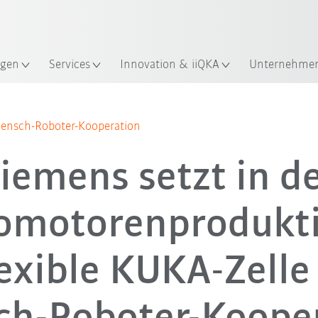
Französisch / French
gen
Services
Innovation & iiQKA
Unternehme
Alle System Partner
ensch-Roboter-Kooperation
iemens setzt in d
romotorenprodukti
lexible KUKA-Zelle 