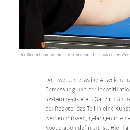
Der Kleinroboter nimmt zu bearbeitende Teile aus einem Werk
Dort werden etwaige Abweichungen
Bemessung und der Identifikatio
System realisieren. Ganz im Sinne
der Roboter das Teil in eine Kunst
werden müssen, gelangen in eine
Kooperation definiert ist. Hier 