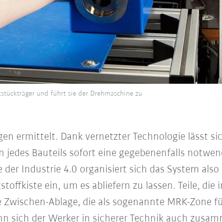
stückträger und führt sie der Drehmaschine zu
 ermittelt. Dank vernetzter Technologie lässt sic
n jedes Bauteils sofort eine gegebenenfalls notwe
 der Industrie 4.0 organisiert sich das System also
stoffkiste ein, um es abliefern zu lassen. Teile, die
 Zwischen-Ablage, die als sogenannte MRK-Zone f
kann sich der Werker in sicherer Technik auch zus