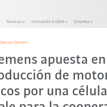
span / Spanish
industria y aplicación
cación
Empieza a investigar con la n
Servicios
Innovación e iiQKA
Empresa
Todos los socios del sistema
robot en Siemens
emens apuesta en
oducción de moto
icos por una célu