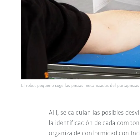
El robot pequeño coge las piezas mecanizadas del portapiezas 
Allí, se calculan las posibles de
la identificación de cada compone
organiza de conformidad con Indus