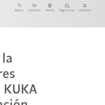
Buscar
Contacto
Idioma
Registrarse
Comercio
ueva Guía de Robots
 la
res
la KUKA