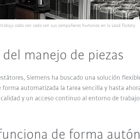
 trabaja codo con codo con sus compañeros humanos en la Lead Factory
 del manejo de piezas
 estátores, Siemens ha buscado una solución flexib
de forma automatizada la tarea sencilla y hasta aho
r calidad y un acceso continuo al entorno de trabajo
funciona de forma autó