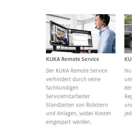
KUKA Remote Service
KUK
Der KUKA Remote Service
Nu
verhindert durch seine
um
fachkundigen
de
Servicemitarbeiter
Re
Standzeiten von Robotern
un
und Anlagen, wobei Kosten
jed
eingespart werden.