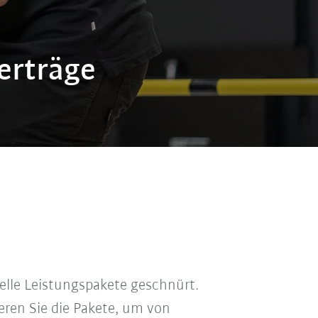
erträge
elle Leistungspakete geschnürt.
ren Sie die Pakete, um von