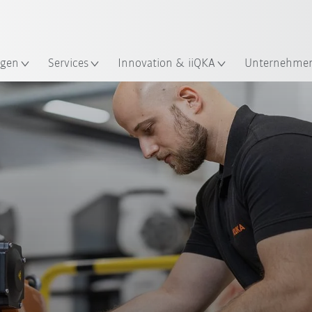
Französisch / French
gen
Services
Innovation & iiQKA
Unternehme