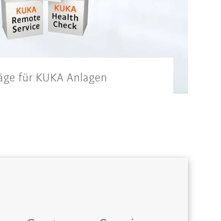
äge für KUKA Anlagen
ungsservice zur Maximierung aller
ter Ihres Robotersystems.