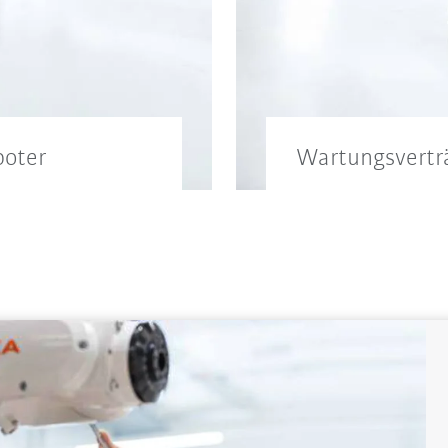
boter
Wartungsvertr
die Wartung Ihrer
Support- und Wart
Produktionsparame