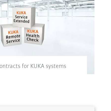
ontracts for KUKA systems
enance service to maximize all
ers of your robotic system.