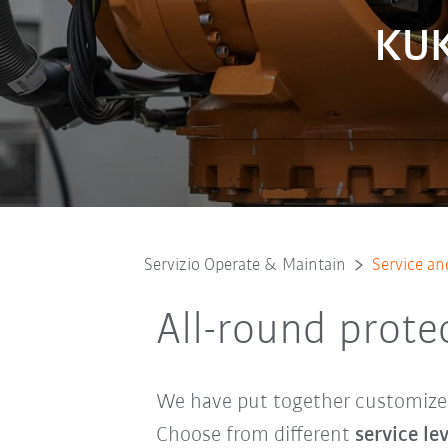
KUK
Servizio Operate & Maintain
Service a
All-round prote
We have put together customized
Choose from different
service l