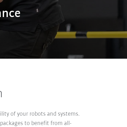
ance
n
ity of your robots and systems.
ackages to benefit from all-