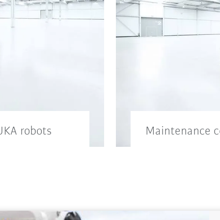
UKA robots
Maintenance c
aintenance of your
Support and maint
production paramet