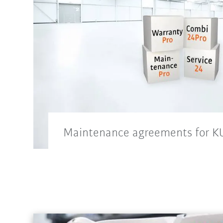
Maintenance agreements for K
Customized service concepts for the m
robots and robot components.