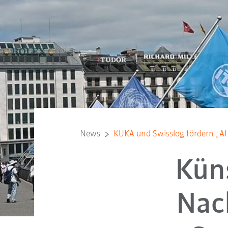
News
KUKA und Swisslog fördern „AI 
Küns
Nac