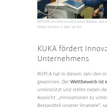
ARTHUR, ein Arthritis-Ultraschall-Roboter, war 
Global Summit in Genf vor Ort.
KUKA fördert Innov
Unternehmens
ROPCA hat in diesem Jahr den in
gewonnen. Der
Wettbewerb ist eb
unterstützt und stellte neben d
Aussicht. „Innovationen zu unters
Bestandteil unserer Strategie“, s