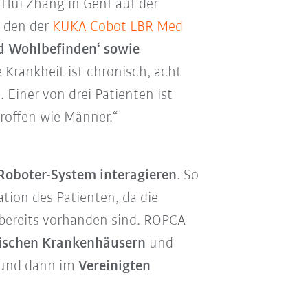
Hui Zhang in Genf auf der
n den der
KUKA Cobot LBR Med
nd Wohlbefinden‘ sowie
 Krankheit ist chronisch, acht
iner von drei Patienten ist
troffen wie Männer.“
Roboter-System interagieren
. So
ation des Patienten, da die
e bereits vorhanden sind. ROPCA
nischen Krankenhäusern
und
und dann im
Vereinigten