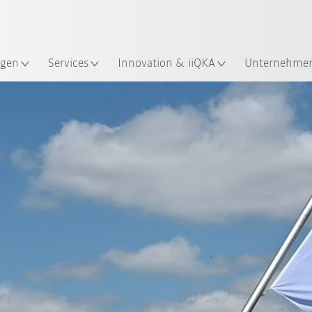
Französisch / French
gen
Services
Innovation & iiQKA
Unternehme