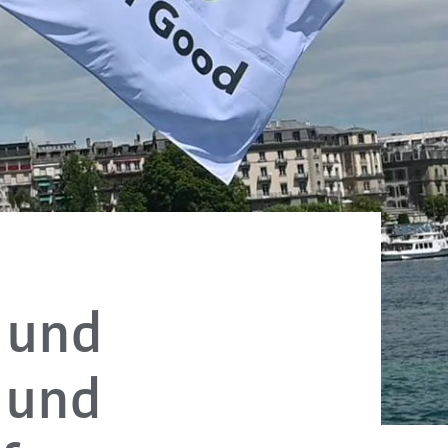
z und
 und