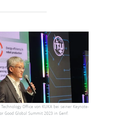
f Technology Office von KUKA bei seiner Keynote-
or Good Global Summit 2023 in Genf.