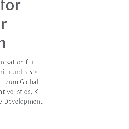
for
r
n
nisation für
it rund 3.500
rn zum Global
tive ist es, KI-
ble Development