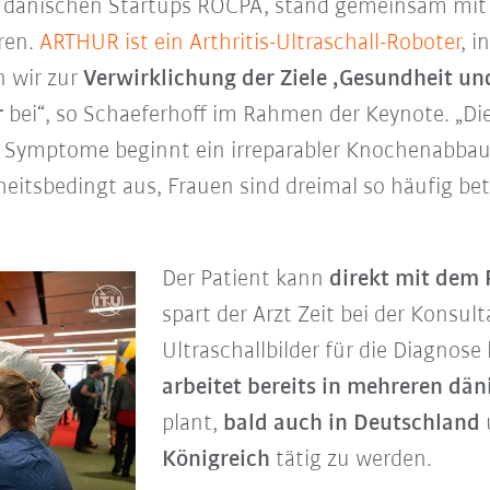
 dänischen Startups ROCPA, stand gemeinsam mit 
ren.
ARTHUR ist ein Arthritis-Ultraschall-Roboter
, i
n wir zur
Verwirklichung der Ziele ‚Gesundheit u
r
bei“, so Schaeferhoff im Rahmen der Keynote. „Die
ymptome beginnt ein irreparabler Knochenabbau. E
kheitsbedingt aus, Frauen sind dreimal so häufig be
Der Patient kann
direkt mit dem 
spart der Arzt Zeit bei der Konsult
Ultraschallbilder für die Diagnos
arbeitet bereits in mehreren dä
plant,
bald auch in Deutschland
Königreich
tätig zu werden.