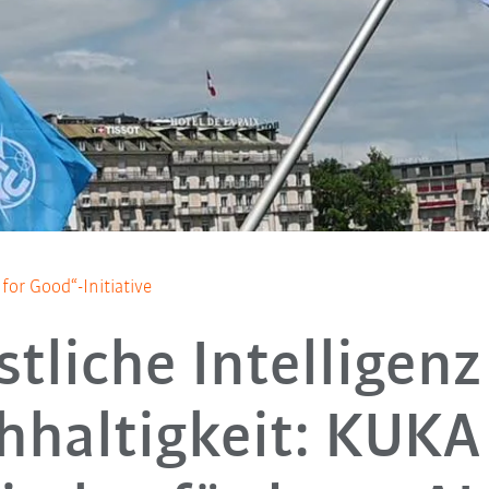
for Good“-Initiative
tliche Intelligen
hhaltigkeit: KUKA