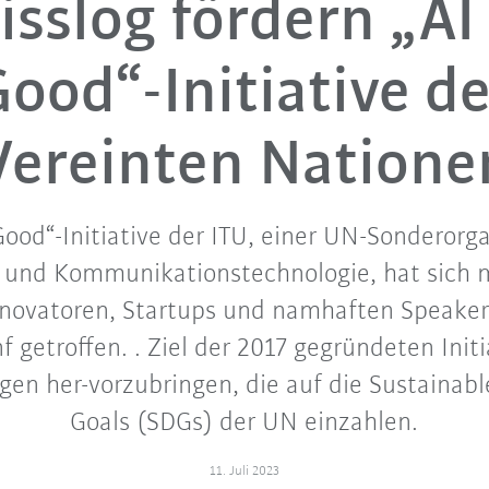
isslog fördern „AI 
Good“-Initiative de
Vereinten Natione
 Good“-Initiative der ITU, einer UN-Sonderorga
- und Kommunikationstechnologie, hat sich m
nnovatoren, Startups und namhaften Speake
getroffen. . Ziel der 2017 gegründeten Initia
gen her-vorzubringen, die auf die Sustaina
Goals (SDGs) der UN einzahlen.
11. Juli 2023