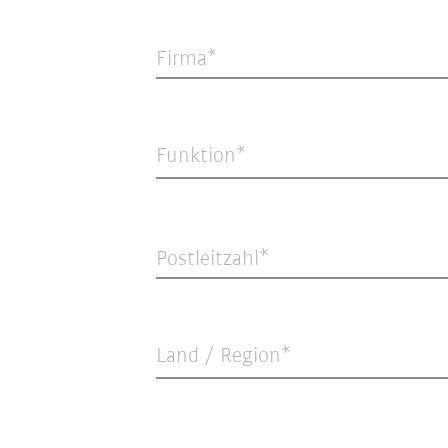
Firma
Funktion*
Postleitzahl
Land / Region*