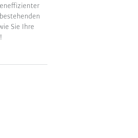
teneffizienter
e bestehenden
wie Sie Ihre
!