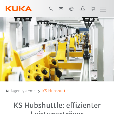
Englisch / English
Bild Anlage
Video
Vorteile
Anlagensysteme
KS Hubshuttle
KS Hubshuttle: effizienter