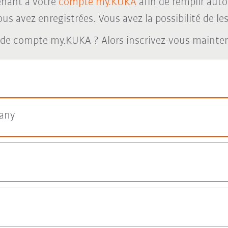
nant à votre
compte my.KUKA
afin de remplir aut
s avez enregistrées. Vous avez la possibilité de les 
 de compte my.KUKA ? Alors inscrivez-vous maint
any