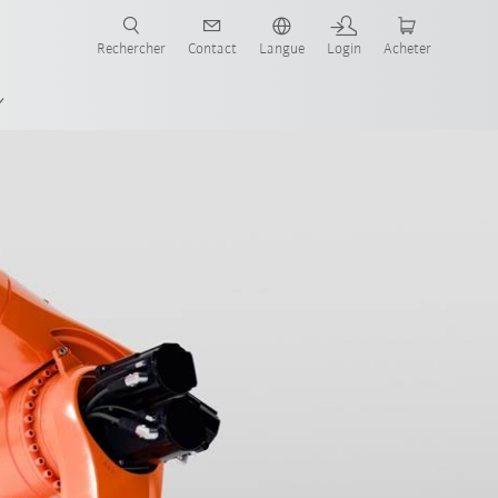
robots pour votre secteur et l'application souhaitée!
Rechercher
Contact
Langue
Login
Acheter