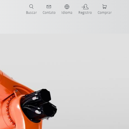
s para sua aplicação e indústria com o novo Guia do Robô KUKA!
KUKA!
Buscar
Contato
Idioma
Registro
Comprar