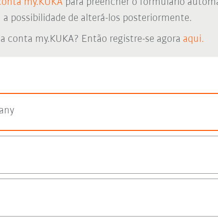
conta my.KUKA
para preencher o formulário autom
 possibilidade de alterá-los posteriormente.
a conta my.KUKA? Então registre-se agora
aqui.
any