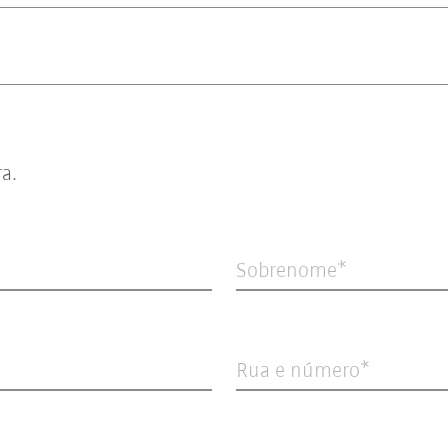
ra.
Sobrenome
Rua e número