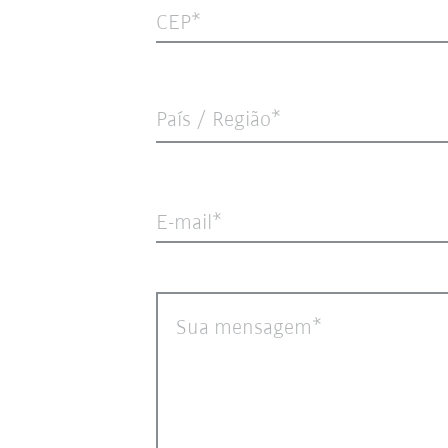
CEP
País / Região*
E-mail
Sua mensagem