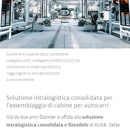
Sistemi di trasporto senza conducente
collegano unità intelligenti e mobili (AGV) che
collaborano in modo coordinato e
raggiungono la loro destinazione
autonomamente.
Soluzione intralogistica consolidata per
l'assemblaggio di cabine per autocarri
Già da due anni Daimler si affida alla
soluzione
intralogistica consolidata e flessibile
di KUKA. Sette