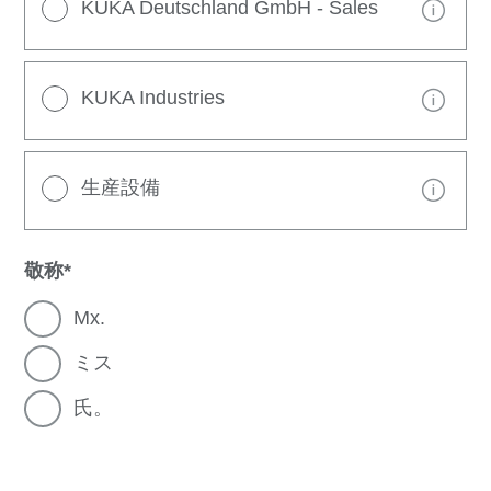
KUKA Deutschland GmbH - Sales
KUKA Industries
生産設備
敬称
Mx.
ミス
氏。