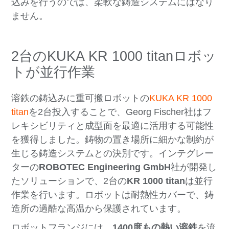
込みを行うのでは、柔軟な鋳造システムにはなり
ません。
2台のKUKA KR 1000 titanロボッ
トが並行作業
溶鉄の鋳込みに重可搬ロボットの
KUKA KR 1000
titan
を2台投入することで、Georg Fischer社はフ
レキシビリティと成型面を最適に活用する可能性
を獲得しました。鋳物の置き場所に細かな制約が
生じる鋳造システムとの決別です。インテグレー
ターの
ROBOTEC Engineering GmbH
社が開発し
たソリューションで、2台の
KR 1000 titan
は並行
作業を行います。ロボットは耐熱性カバーで、鋳
造所の過酷な高温から保護されています。
ロボットフランジには、
1400度もの熱い溶鉄
を流