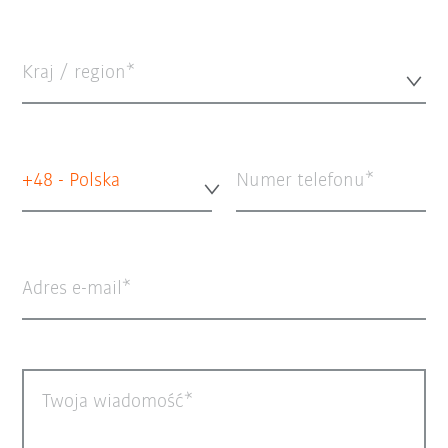
Kraj / region*
+48 - Polska
Numer telefonu
Adres e-mail
Twoja wiadomość