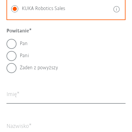
KUKA Robotics Sales
Powitanie
Pan
Pani
Żaden z powyższy
Imię
Nazwisko