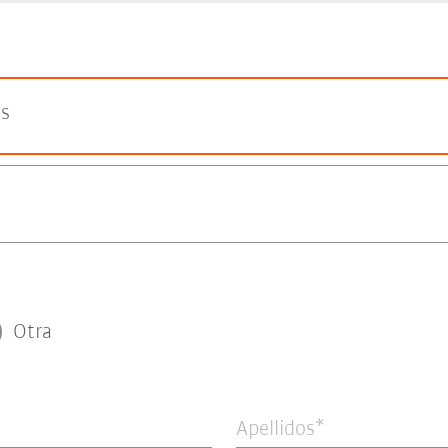
es
Otra
Apellidos