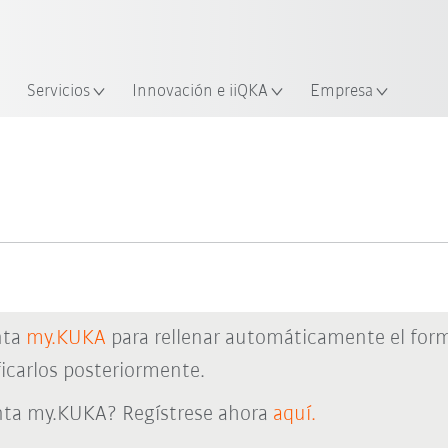
span / Spanish
industria y aplicación
cación
Empieza a investigar con la n
Servicios
Innovación e iiQKA
Empresa
nta
my.KUKA
para rellenar automáticamente el form
icarlos posteriormente.
nta my.KUKA? Regístrese ahora
aquí.