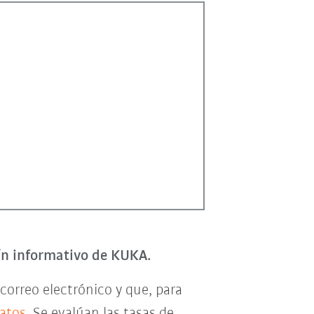
tín informativo de KUKA.
correo electrónico y que, para
datos
. Se evalúan las tasas de