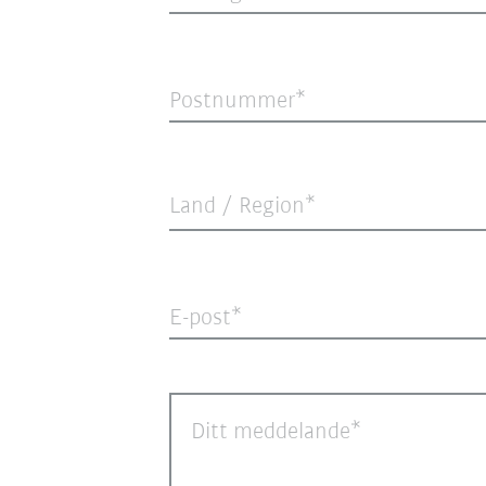
Postnummer
Land / Region*
E-post
Ditt meddelande