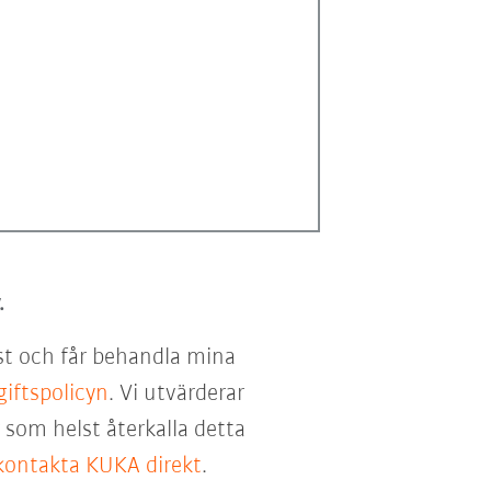
.
st och får behandla mina
iftspolicyn
. Vi utvärderar
som helst återkalla detta
kontakta KUKA direkt
.