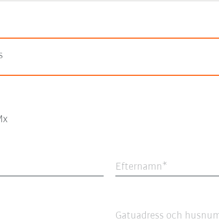
s
Mx
Efternamn
Gatuadress och husnu