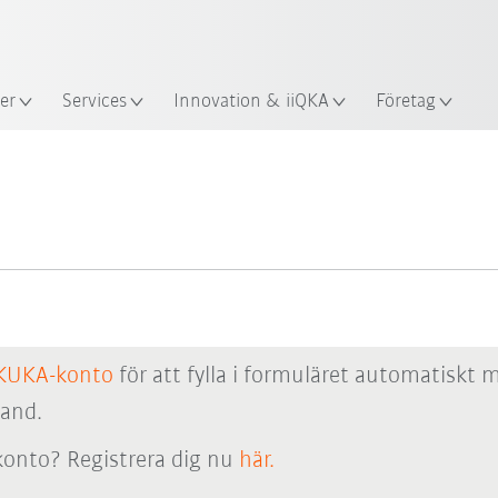
Engelska / English
s
er
Services
Innovation & iiQKA
Företag
KUKA-konto
för att fylla i formuläret automatiskt 
hand.
onto? Registrera dig nu
här.