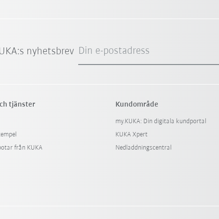
Din e-postadress
UKA:s nyhetsbrev
ch tjänster
Kundområde
my.KUKA: Din digitala kundportal
xempel
KUKA Xpert
botar från KUKA
Nedladdningscentral