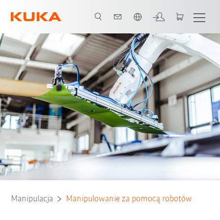
Polski / Polish
Kontakt
Wymagające branże przemysłowe
Metoda
Software
Manipulacja
Manipulowanie za pomocą robotów