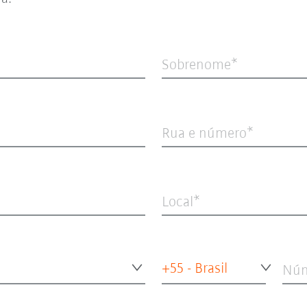
Sobrenome
Rua e número
Local
+55 - Brasil
Núm