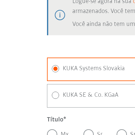
Logue-se agora na sua
armazenados. Você tem a
Você ainda não tem um
KUKA Systems Slovakia
KUKA SE & Co. KGaA
Título
Mx.
Sr.
S