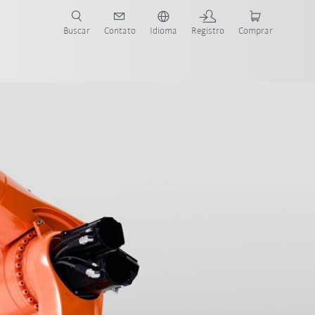
s para sua aplicação e indústria com o novo Guia do Robô KUKA!
KUKA!
Buscar
Contato
Idioma
Registro
Comprar