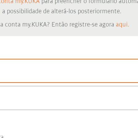
conta my.KUKA
para preencher o formulário autom
 possibilidade de alterá-los posteriormente.
a conta my.KUKA? Então registre-se agora
aqui.
ra.