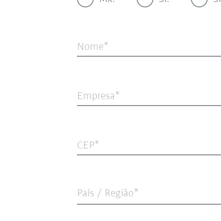
Nome
Empresa
CEP
País / Região*