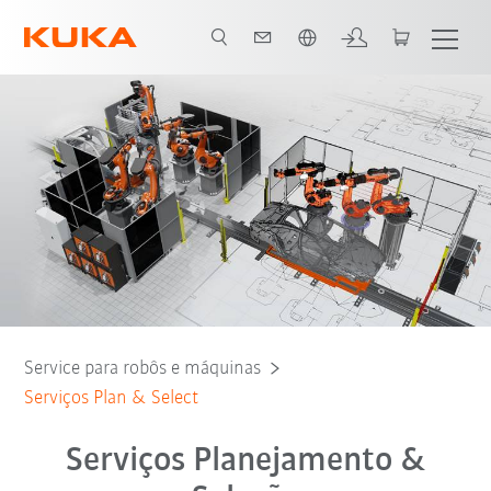
Português / Portuguese
ns
Serviços Planejamento & Seleção
Contact
Todos os serviços
Service para robôs e máquinas
Serviços Plan & Select
Serviços Planejamento &