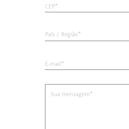
CEP
País / Região*
E-mail
Sua mensagem