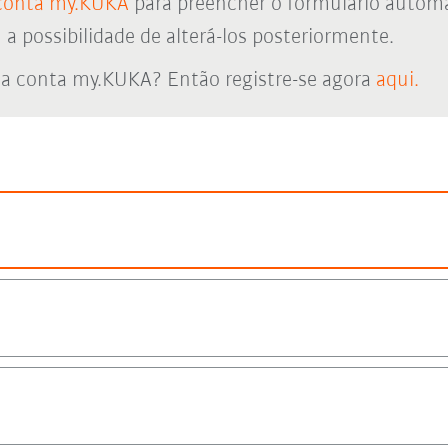
conta my.KUKA
para preencher o formulário autom
 possibilidade de alterá-los posteriormente.
a conta my.KUKA? Então registre-se agora
aqui.