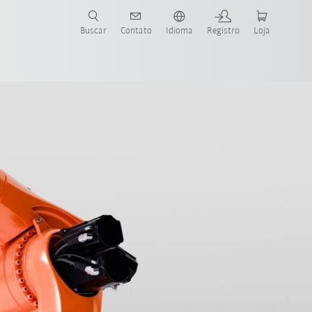
s para sua aplicação e indústria com o novo Guia do Robô KUKA!
KUKA!
Buscar
Contato
Idioma
Registro
Loja