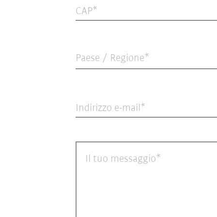
CAP
Paese / Regione*
Indirizzo e-mail
Il tuo messaggio