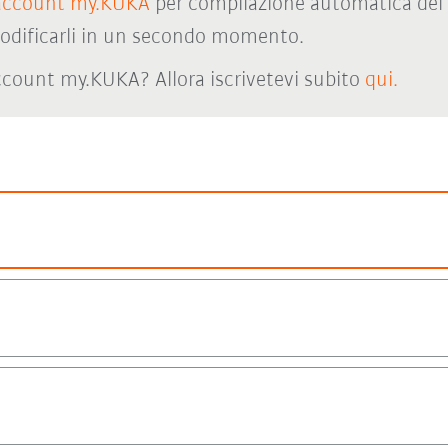
account my.KUKA
per compilazione automatica del 
odificarli in un secondo momento.
count my.KUKA? Allora iscrivetevi subito
qui.