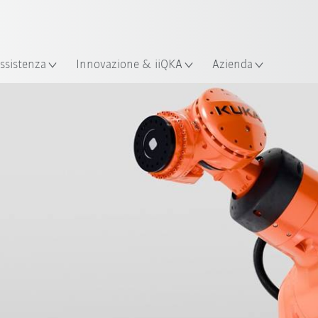
Italiano / Italian
izione
ssistenza
Innovazione & iiQKA
Azienda