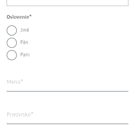
Oslovenie
Jiné
Pán
Pani
Meno
Priezvisko