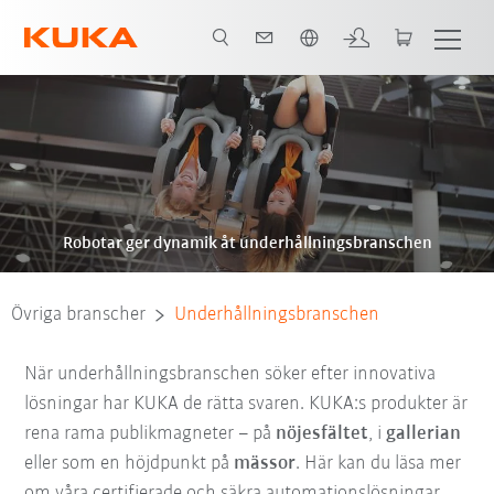
Engelska / English
Robotar ger dynamik åt underhållningsbranschen
Övriga branscher
Underhållningsbranschen
När underhållningsbranschen söker efter innovativa
lösningar har KUKA de rätta svaren. KUKA:s produkter är
rena rama publikmagneter – på
nöjesfältet
, i
gallerian
eller som en höjdpunkt på
mässor
. Här kan du läsa mer
om våra certifierade och säkra automationslösningar.