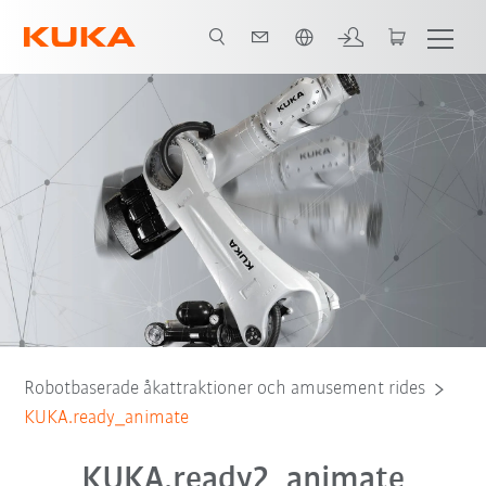
Engelska / English
Video
Robotbaserade åkattraktioner och amusement rides
KUKA.ready_animate
KUKA.ready2_animate