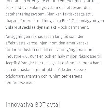
robotar och ytterligare 60 000 enheter med kraftfulla
back end-övervakningssystem och ett överordnat
datahanteringssystem. Man kan faktiskt säga att vi
skapade "Internet of Things in a Box". Och anläggningen
vidareutvecklas dynamiskt
– och permanent.
Anläggningen räknas sedan lång tid som den
effektivaste karosslinjen inom den amerikanska
fordonsindustrin och till en av föregångarna inom
Industrie 4.0. Runt en och en halv miljon råkarosser till
Jeep® Wrangler har till dags dato lämnat samma band
och det nästan i minuttakt – både den klassiska
tvådörrarsvarianten och "Unlimited"-seriens
fyrdörrarsvariant.
Innovativa BOT-avtal