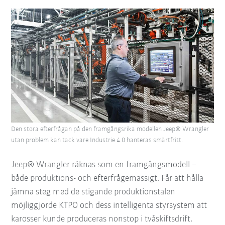
Den stora efterfrågan på den framgångsrika modellen Jeep® Wrangler
utan problem kan tack vare Industrie 4.0 hanteras smärtfritt.
Jeep® Wrangler räknas som en framgångsmodell –
både produktions- och efterfrågemässigt. Får att hålla
jämna steg med de stigande produktionstalen
möjliggjorde KTPO och dess intelligenta styrsystem att
karosser kunde produceras nonstop i tvåskiftsdrift.