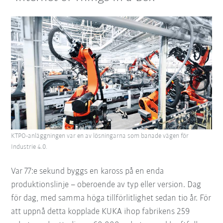
KTPO-anläggningen var en av lösningarna som banade vägen för
Industrie 4.0.
Var 77:e sekund byggs en kaross på en enda
produktionslinje – oberoende av typ eller version. Dag
för dag, med samma höga tillförlitlighet sedan tio år. För
att uppnå detta kopplade KUKA ihop fabrikens 259