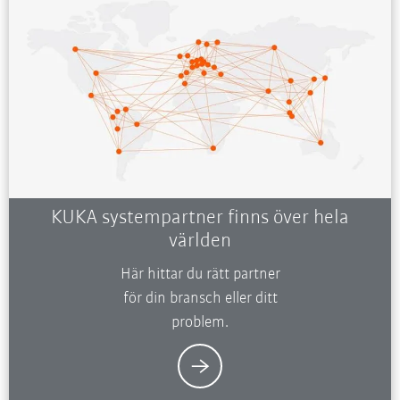
KUKA systempartner finns över hela
världen
Här hittar du rätt partner
för din bransch eller ditt
problem.