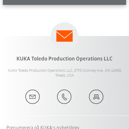
KUKA Toledo Production Operations LLC
KUKA Toledo Production Operations LLC, 3770 Stickney Ave., OH 43608
Toledo, USA
Prenumerera på KUKA:s nyhetsbrev