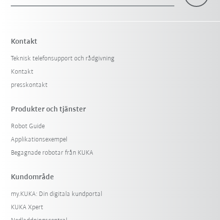
×
1 Filter (
Sverige
)
Kontakt
Teknisk telefonsupport och rådgivning
Kontakt
presskontakt
Produkter och tjänster
Robot Guide
Återställ filter
Applikationsexempel
Begagnade robotar från KUKA
Kundområde
my.KUKA: Din digitala kundportal
KUKA Xpert