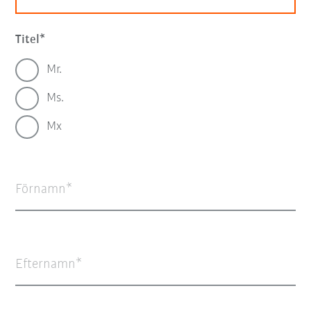
Titel
Mr.
Ms.
Mx
Förnamn
Efternamn