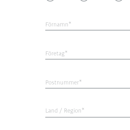
Förnamn
Företag
Postnummer
Land / Region*