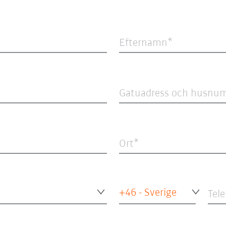
Efternamn
Gatuadress och husnu
Ort
+46 - Sverige
Tel