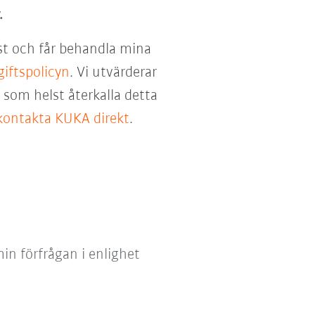
.
st och får behandla mina
iftspolicyn
. Vi utvärderar
som helst återkalla detta
kontakta KUKA direkt
.
in förfrågan i enlighet