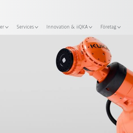
Engelska / English
s
er
Services
Innovation & iiQKA
Företag