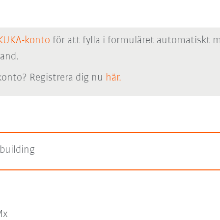
KUKA-konto
för att fylla i formuläret automatiskt 
hand.
onto? Registrera dig nu
här.
building
Mx