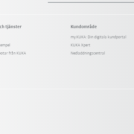
ch tjänster
Kundområde
my.KUKA: Din digitala kundportal
xempel
KUKA Xpert
botar från KUKA
Nedladdningscentral