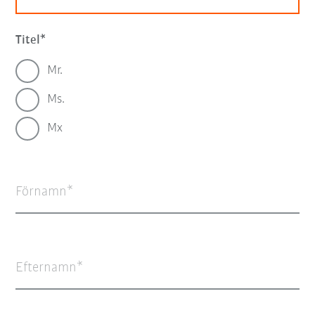
Titel
Mr.
Ms.
Mx
Förnamn
Efternamn