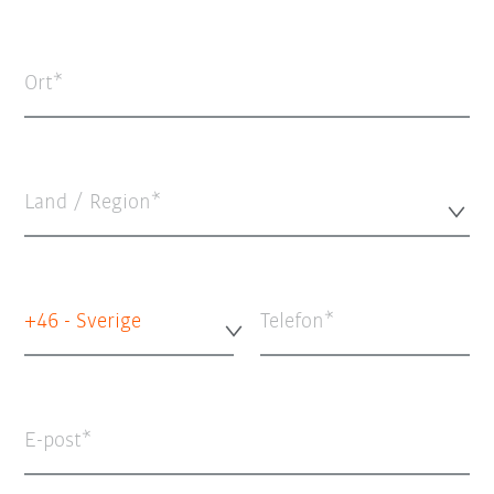
Ort
Land / Region*
+46 - Sverige
Telefon
E-post