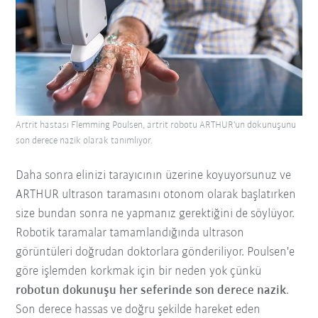
Artrit hastası Flemming Poulsen, artrit robotu ARTHUR'un dokunuşunu
son derece nazik olarak tanımlıyor.
Daha sonra elinizi tarayıcının üzerine koyuyorsunuz ve
ARTHUR ultrason taramasını otonom olarak başlatırken
size bundan sonra ne yapmanız gerektiğini de söylüyor.
Robotik taramalar tamamlandığında ultrason
görüntüleri doğrudan doktorlara gönderiliyor. Poulsen'e
göre işlemden korkmak için bir neden yok çünkü
robotun dokunuşu her seferinde son derece nazik
.
Son derece hassas ve doğru şekilde hareket eden