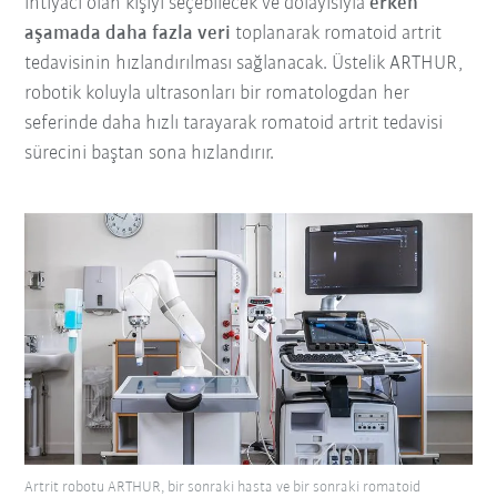
ihtiyacı olan kişiyi seçebilecek ve dolayısıyla
erken
aşamada daha fazla veri
toplanarak romatoid artrit
tedavisinin hızlandırılması sağlanacak. Üstelik ARTHUR,
robotik koluyla ultrasonları bir romatologdan her
seferinde daha hızlı tarayarak romatoid artrit tedavisi
sürecini baştan sona hızlandırır.
Artrit robotu ARTHUR, bir sonraki hasta ve bir sonraki romatoid