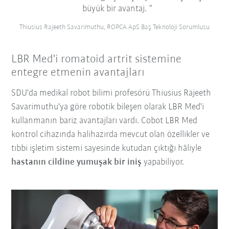
büyük bir avantaj.
Thiusius Rajeeth Savarimuthu, ROPCA ApS Baş Teknoloji Sorumlusu
LBR Med'i romatoid artrit sistemine
entegre etmenin avantajları
SDU'da medikal robot bilimi profesörü Thiusius Rajeeth
Savarimuthu'ya göre robotik bileşen olarak LBR Med'i
kullanmanın bariz avantajları vardı. Cobot LBR Med
kontrol cihazında halihazırda mevcut olan özellikler ve
tıbbi işletim sistemi sayesinde kutudan çıktığı hâliyle
hastanın cildine yumuşak bir iniş
yapabiliyor.