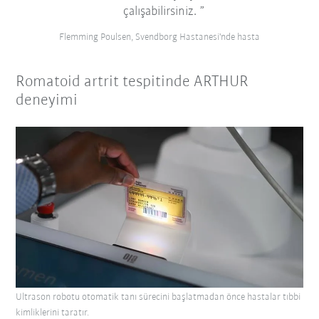
çalışabilirsiniz.
Flemming Poulsen, Svendborg Hastanesi'nde hasta
Romatoid artrit tespitinde ARTHUR
deneyimi
Ultrason robotu otomatik tanı sürecini başlatmadan önce hastalar tıbbi
kimliklerini taratır.