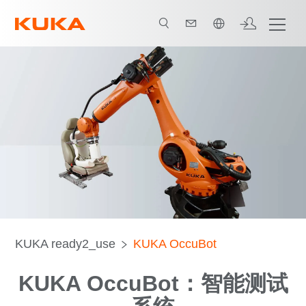
中文 / Chinese
KUKA ready2_use
KUKA OccuBot
KUKA OccuBot：智能测试