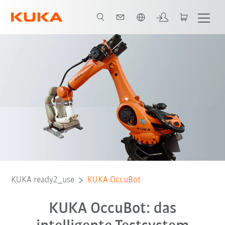
Englisch / English
KUKA ready2_use
KUKA OccuBot
KUKA OccuBot: das