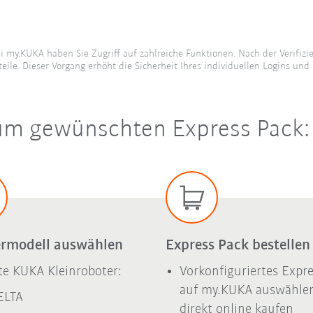
ei my.KUKA haben Sie Zugriff auf zahlreiche Funktionen. Nach der Verifiz
eile. Dieser Vorgang erhöht die Sicherheit Ihres individuellen Logins un
 zum gewünschten Express Pack
rmodell auswählen
Express Pack bestellen
e KUKA Kleinroboter:
Vorkonfiguriertes Expr
auf my.KUKA auswähle
ELTA
direkt online kaufen