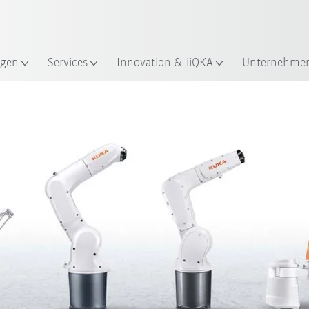
Robot Guide!
Englisch / English
ndort
KUKA Robot Guide ausprobier
gen
Services
Innovation & iiQKA
Unternehme