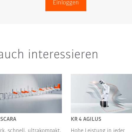
Einloggen
auch interessieren
 SCARA
KR 4 AGILUS
rk, schnell, ultrakompakt,
Hohe Leistung in jeder