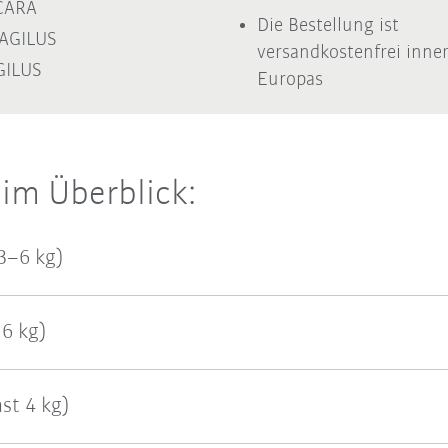
CARA
Die Bestellung ist
 AGILUS
versandkostenfrei inne
GILUS
Europas
 im Überblick:
 3–6 kg)
 6 kg)
st 4 kg)