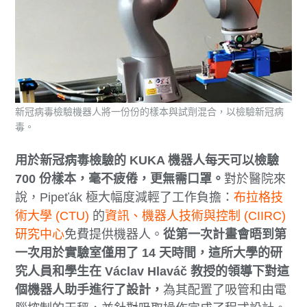
新冠病毒檢驗機器人將一份份的樣本與試劑混合，以檢驗新冠病
毒。
用於新冠病毒檢驗的 KUKA 機器人每天可以檢驗
700 份樣本，毫不疲倦，更無需口罩。
對於醫院來
說，Pipeťák 極大幅度減輕了工作負擔：
布拉格技
術大學 (CTU)
的
資訊、機器人技術與控制 (CIIRC)
研究中心
免費提供機器人。
從第一次計畫會晤到第
一次用於實驗室僅用了 14 天時間，這所大學的研
究人員和學生在 Václav Hlaváč 教授的領導下對這
個機器人助手進行了設計，
為其配置了吸管和由電