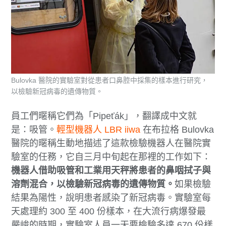
Bulovka 醫院的實驗室對從患者口鼻腔中採集的樣本進行研究，
以檢驗新冠病毒的遺傳物質。
員工們暱稱它們為「Pipeťák」，翻譯成中文就
是：吸管。
輕型機器人 LBR iiwa
在布拉格 Bulovka
醫院的暱稱生動地描述了這款檢驗機器人在醫院實
驗室的任務，它自三月中旬起在那裡的工作如下：
機器人借助吸管和工業用天秤將患者的鼻咽拭子與
溶劑混合，以檢驗新冠病毒的遺傳物質。
如果檢驗
結果為陽性，說明患者感染了新冠病毒。實驗室每
天處理約 300 至 400 份樣本，在大流行病爆發最
嚴峻的時期，實驗室人員一天要檢驗多達 670 份樣