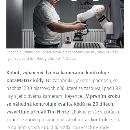
Snadná a účinná spolupráce člověka s robotem: LBR iisy skenuje kódy
rychle a spolehlivě. Fotografie: KUKA Group
Kobot, vybavený dvěma kamerami, kontroluje
DataMatrix kódy.
Na zásobníku, jakémsi podnosu, se
nachází 200 plastových dílů, které se zasouvají pod LBR
iisy s jeho dvěma kamerami Keyence.
„V prvním kroku
se náhodně kontroluje kvalita kódů na 20 dílech,“
vysvětluje předák Tim Hertz.
„Pokud je vše v pořádku,
kobot se znovu přesune nad zásobník a zkontroluje, zda
je na něm všech 200 dílů a zda jsou všechny kódy