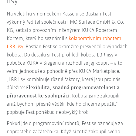
iisy
Na veletrhu v německém Kasselu se Bastian Fest,
výkonný ředitel společnosti FMO Surface GmbH & Co.
KG, setkal s provozním inženýrem KUKA Robertem
Kortem, který ho seznámil s
kolaborativním robotem
LBR iisy
. Bastian Fest se okamžitě přesvědčil o výhodách
kobota. Do detailu si Fest prohlédl kobota LBR iisy v
pobočce KUKA v Siegenu a rozhodl se jej koupit – a to
velmi jednoduše a pohodlně přes KUKA Marketplace.
„LBR iisy kombinuje různé faktory, které jsou pro nás
důležité:
Flexibilita, snadná programovatelnost a
připravenost ke spolupráci
. Kobota jsme zakoupili,
aniž bychom přesně věděli, kde ho chceme použít,“
popisuje Fest poněkud neobvyklý krok.
Pokud jde o programování robotů, Fest se označuje za
naprostého začátečníka. Když si totiž zakoupil svého