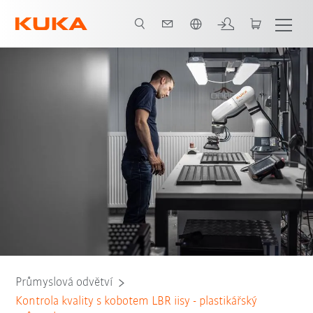
Čeština / Czech
Všichni systémoví partneři
Průmyslová odvětví
Kontrola kvality s kobotem LBR iisy - plastikářský