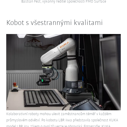
Bastian Fest, výkonný ředitel společnosti FMO Surface
Kobot s všestrannými kvalitami
Kolaborativní roboty mohou ulevit zaměstnancům téměř v každém
průmyslovém odvětví. Po kobotu LBR iiwa představila společnost KUKA
model LBR iisy, zájem o nyní tři verze je obrovský. Fotografie: KUKA