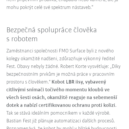
mohu pokrýt celé své spektrum nástaveb.“
Bezpečná spolupráce člověka
s robotem
Zaměstnanci společnosti FMO Surface byli z nového
kolegy okamžitě nadšeni, zdůrazňuje výkonný ředitel
Fest. Obavy nebyly žádné. Robert Korte vysvětluje: „Díky
bezpečnostním prvkům je možná práce v pracovním
prostoru s člověkem."
Kobot LBR iisy, vybavený
citlivými snímači točivého momentu kloubů ve
všech šesti osách, okamžitě reaguje na sebemenší
dotek a nabízí certifikovanou ochranu proti kolizi.
Tak se stává ideálním pomocníkem v každé výrobě.
Bastian Fest již plánuje automatizaci dalších procesů.
Poznamenává, že kobot by mohl v blízké budoucnosti