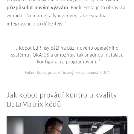
přizpůsobit novým výzvám
. Podle Festa je to obrovská
výhoda: „Nemáme tady inženýry, takže snadná
integrace je o to důležitější."
Kobot LBR iisy běží na bázi nového operačního
systému iiQKA.OS a umožňuje tak snadnou instalaci,
konfiguraci a programování.
Robert Korte, provozní inženýr ve společnosti KUKA
Jak kobot provádí kontrolu kvality
DataMatrix kódů