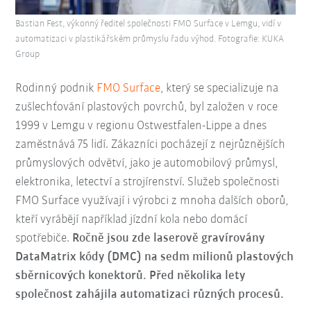
Bastian Fest, výkonný ředitel společnosti FMO Surface v Lemgu, vidí v
automatizaci v plastikářském průmyslu řadu výhod. Fotografie: KUKA
Group
Rodinný podnik
FMO Surface
, který se specializuje na
zušlechťování plastových povrchů, byl založen v roce
1999 v Lemgu v regionu Ostwestfalen-Lippe a dnes
zaměstnává 75 lidí. Zákazníci pocházejí z nejrůznějších
průmyslových odvětví, jako je automobilový průmysl,
elektronika, letectví a strojírenství. Služeb společnosti
FMO Surface využívají i výrobci z mnoha dalších oborů,
kteří vyrábějí například jízdní kola nebo domácí
spotřebiče.
Ročně jsou zde laserově gravírovány
DataMatrix kódy (DMC) na sedm milionů plastových
sběrnicových konektorů. Před několika lety
společnost zahájila automatizaci různých procesů.