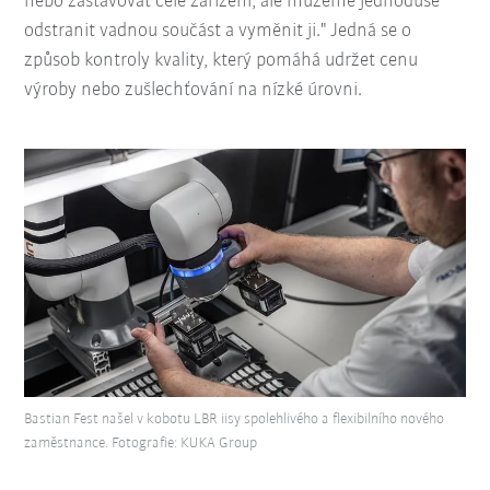
nebo zastavovat celé zařízení, ale můžeme jednoduše
odstranit vadnou součást a vyměnit ji." Jedná se o
způsob kontroly kvality, který pomáhá udržet cenu
výroby nebo zušlechťování na nízké úrovni.
Bastian Fest našel v kobotu LBR iisy spolehlivého a flexibilního nového
zaměstnance. Fotografie: KUKA Group