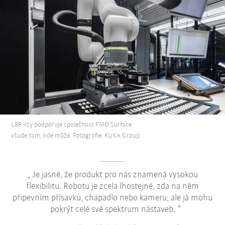
LBR iisy podporuje společnost FMO Surface
všude tam, kde může. Fotografie: KUKA Group
Je jasné, že produkt pro nás znamená vysokou
flexibilitu. Robotu je zcela lhostejné, zda na něm
připevním přísavku, chapadlo nebo kameru, ale já mohu
pokrýt celé své spektrum nástaveb.