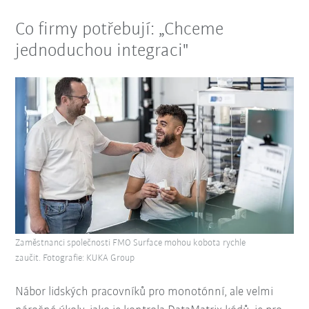
Co firmy potřebují: „Chceme
jednoduchou integraci"
Zaměstnanci společnosti FMO Surface mohou kobota rychle
zaučit. Fotografie: KUKA Group
Nábor lidských pracovníků pro monotónní, ale velmi