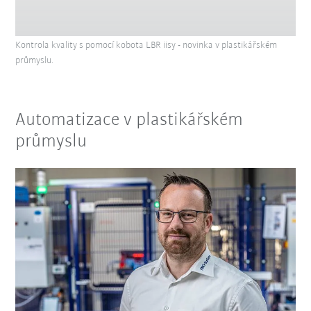
Kontrola kvality s pomocí kobota LBR iisy - novinka v plastikářském
průmyslu.
Automatizace v plastikářském
průmyslu