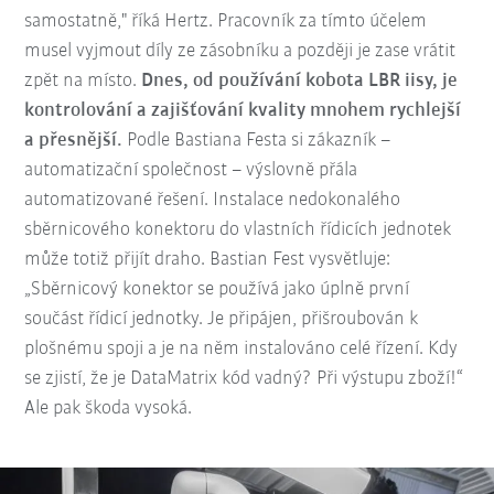
samostatně," říká Hertz. Pracovník za tímto účelem
musel vyjmout díly ze zásobníku a později je zase vrátit
zpět na místo.
Dnes, od používání kobota LBR iisy, je
kontrolování a zajišťování kvality mnohem rychlejší
a přesnější.
Podle Bastiana Festa si zákazník –
automatizační společnost – výslovně přála
automatizované řešení. Instalace nedokonalého
sběrnicového konektoru do vlastních řídicích jednotek
může totiž přijít draho. Bastian Fest vysvětluje:
„Sběrnicový konektor se používá jako úplně první
součást řídicí jednotky. Je připájen, přišroubován k
plošnému spoji a je na něm instalováno celé řízení. Kdy
se zjistí, že je DataMatrix kód vadný? Při výstupu zboží!“
Ale pak škoda vysoká.