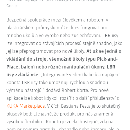
Group
Bezpečná spolupráce mezi člověkem a robotem v
plastikářském průmyslu může dnes fungovat pro
mnoho úkolů a ve výrobě nebo zušlechťování. LBR iisy
lze integrovat do stávajících procesů stejně snadno, jako
jej lze přeprogramovat pro nové úkoly.
Ať už se jedná o
vkládání do stroje, všemožné úkoly typu Pick-and-
Place, balení nebo různé manipulační úkony
, LBR
iisy zvládá vše.
„Integrované vedení kabelů a napájení
kobota LBR iisy také umožňují rychlou a snadnou
výměnu nástrojů,“ dodává Robert Korte. Pro nové
aplikace lze kobot kdykoli rozšířit o další příslušenství z
KUKA Marketplace
. V čích Bastiana Festa je to skutečný
plusový bod: „Je jasné, že produkt pro nás znamená
vysokou flexibilitu. Robotu je zcela lhostejné, zda na
něm připevním přísavku, chapadlo nebo kameru, ale já