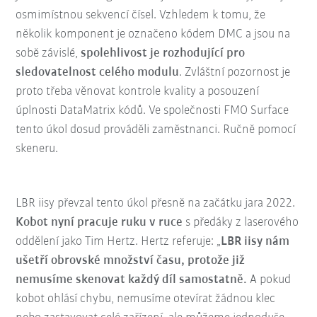
osmimístnou sekvencí čísel. Vzhledem k tomu, že
několik komponent je označeno kódem DMC a jsou na
sobě závislé,
spolehlivost je rozhodující pro
sledovatelnost celého modulu
. Zvláštní pozornost je
proto třeba věnovat kontrole kvality a posouzení
úplnosti DataMatrix kódů. Ve společnosti FMO Surface
tento úkol dosud prováděli zaměstnanci. Ručně pomocí
skeneru.
LBR iisy převzal tento úkol přesně na začátku jara 2022.
Kobot nyní pracuje ruku v ruce
s předáky z laserového
oddělení jako Tim Hertz. Hertz referuje: „
LBR iisy nám
ušetří obrovské množství času, protože již
nemusíme skenovat každý díl samostatně.
A pokud
kobot ohlásí chybu, nemusíme otevírat žádnou klec