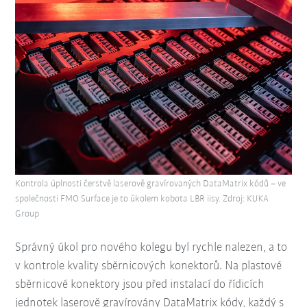
Kontrola úplnosti čerstvě laserově gravírovaných DataMatrix kódů – ve
společnosti FMO Surface je to úkolem kobota LBR iisy. Zdroj: KUKA
Group
Správný úkol pro nového kolegu byl rychle nalezen, a to
v kontrole kvality sběrnicových konektorů. Na plastové
sběrnicové konektory jsou před instalací do řídicích
jednotek laserově gravírovány DataMatrix kódy, každý s