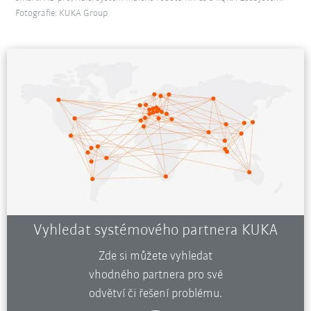
Fotografie: KUKA Group
Vyhledat systémového partnera KUKA
Zde si můžete vyhledat
vhodného partnera pro své
odvětví či řešení problému.