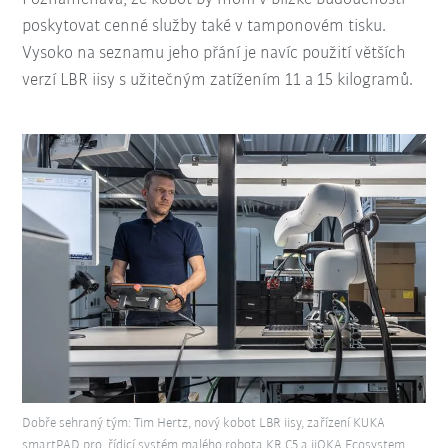
poskytovat cenné služby také v tamponovém tisku.
Vysoko na seznamu jeho přání je navíc použití větších
verzí LBR iisy s užitečným zatížením 11 a 15 kilogramů.
Dobře sehraný tým: Tim Hertz, nový kobot LBR iisy, zařízení KUKA
smartPAD pro, řídicí systém malého robota KR C5 a iiQKA Ecosystem.