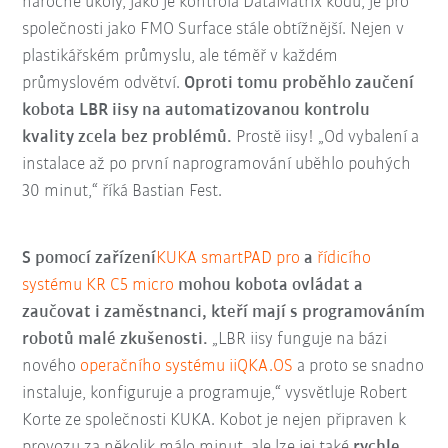
náročné úkoly, jako je kontrola DataMatrix kódů, je pro
společnosti jako FMO Surface stále obtížnější. Nejen v
plastikářském průmyslu, ale téměř v každém
průmyslovém odvětví.
Oproti tomu proběhlo zaučení
kobota LBR iisy na automatizovanou kontrolu
kvality zcela bez problémů.
Prostě iisy! „Od vybalení a
instalace až po první naprogramování uběhlo pouhých
30 minut,“ říká Bastian Fest.
S pomocí zařízení
KUKA smartPAD pro
a
řídicího
systému KR C5 micro
mohou kobota ovládat a
zaučovat i zaměstnanci, kteří mají s programováním
robotů malé zkušenosti.
„LBR iisy funguje na bázi
nového
operačního systému iiQKA.OS
a proto se snadno
instaluje, konfiguruje a programuje,“ vysvětluje Robert
Korte ze společnosti KUKA. Kobot je nejen připraven k
provozu za několik málo minut, ale lze jej také
rychle