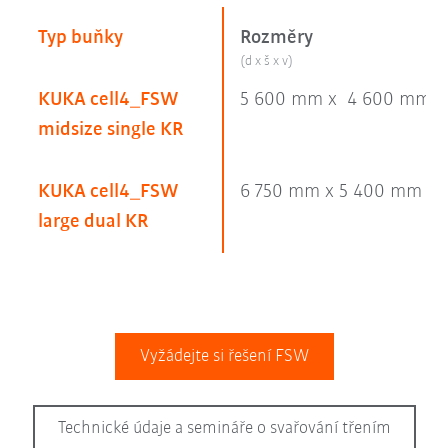
Typ buňky
Rozměry
(d x š x v)
KUKA cell4_FSW
5 600 mm x 4 600 mm x
midsize single KR
KUKA cell4_FSW
6 750 mm x 5 400 mm x 
large dual KR
Vyžádejte si řešení FSW
Technické údaje a semináře o svařování třením