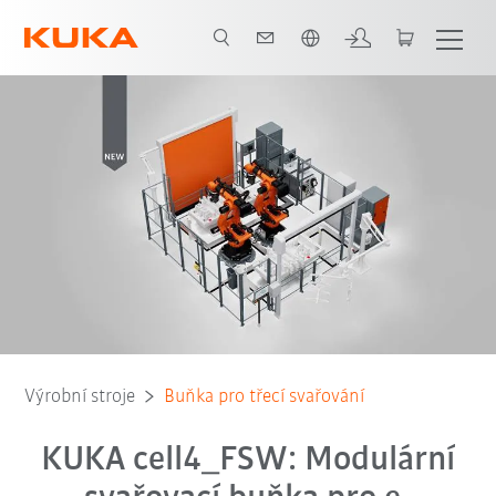
Čeština / Czech
je
Volitelné balíčky
Kontakt
Ke stažení
Elektronická kniha
Výrobní stroje
Buňka pro třecí svařování
KUKA cell4_FSW: Modulární