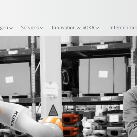
Englisch / English
ndort
gen
Services
Innovation & iiQKA
Unternehme