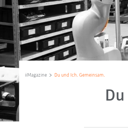
iiMagazine
Du und Ich. Gemeinsam.
Du