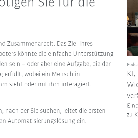
tigen Sie für die
nd Zusammenarbeit. Das Ziel Ihres
oboters könnte die einfache Unterstützung
n sein – oder aber eine Aufgabe, die der
Podca
KI,
 erfüllt, wobei ein Mensch in
m sieht oder mit ihm interagiert.
Wie
ver
Einb
n, nach der Sie suchen, leitet die ersten
zu K
gen Automatisierungslösung ein.