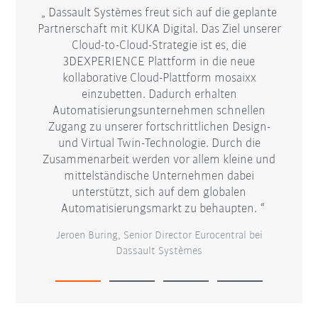
in den
Dassault Systèmes freut sich auf die geplante
Partnerschaft mit KUKA Digital. Das Ziel unserer
Koop
 dann
Cloud-to-Cloud-Strategie ist es, die
Berei
gängig
3DEXPERIENCE Plattform in die neue
maßges
 zur
kollaborative Cloud-Plattform mosaixx
neue,
 der
einzubetten. Dadurch erhalten
ermög
de in
Automatisierungsunternehmen schnellen
Proze
ben wir
Zugang zu unserer fortschrittlichen Design-
auch 
ft
und Virtual Twin-Technologie. Durch die
Pl
olz auf
Zusammenarbeit werden vor allem kleine und
st es an
mittelständische Unternehmen dabei
sein.
unterstützt, sich auf dem globalen
Ste
Automatisierungsmarkt zu behaupten.
Jeroen Buring, Senior Director Eurocentral bei
Dassault Systèmes