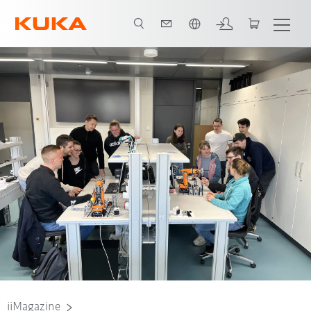
Französisch / French
Alain, Student an der DHBW Stuttgart
Finn, Student an der DHBW Stut
iiMagazine