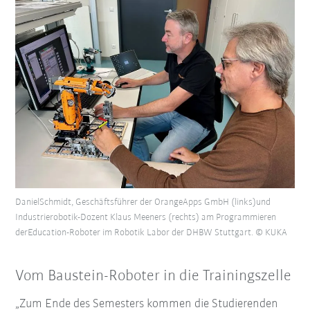
DanielSchmidt, Geschäftsführer der OrangeApps GmbH (links)und
Industrierobotik-Dozent Klaus Meeners (rechts) am Programmieren
derEducation-Roboter im Robotik Labor der DHBW Stuttgart. © KUKA
Vom Baustein-Roboter in die Trainingszelle
„Zum Ende des Semesters kommen die Studierenden