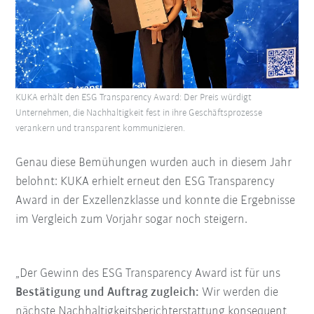
KUKA erhält den ESG Transparency Award: Der Preis würdigt
Unternehmen, die Nachhaltigkeit fest in ihre Geschäftsprozesse
verankern und transparent kommunizieren.
Genau diese Bemühungen wurden auch in diesem Jahr
belohnt: KUKA erhielt erneut den ESG Transparency
Award in der Exzellenzklasse und konnte die Ergebnisse
im Vergleich zum Vorjahr sogar noch steigern.
„Der Gewinn des ESG Transparency Award ist für uns
Bestätigung und Auftrag zugleich:
Wir werden die
nächste Nachhaltigkeitsberichterstattung konsequent