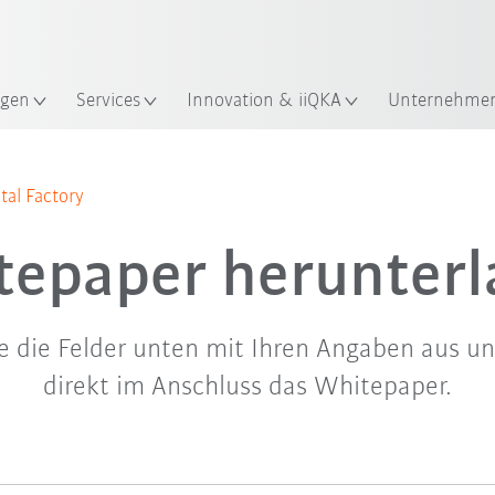
Robot Guide!
Englisch / English
ndort
KUKA Robot Guide ausprobier
gen
Services
Innovation & iiQKA
Unternehme
tal Factory
epaper herunter
Sie die Felder unten mit Ihren Angaben aus un
direkt im Anschluss das Whitepaper.