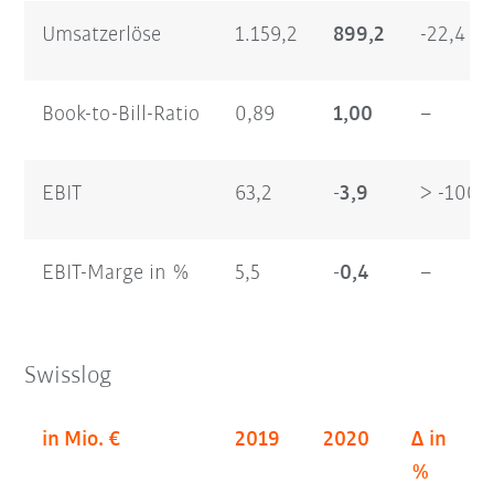
Umsatzerlöse
1.159,2
899,2
-22,4
Book-to-Bill-Ratio
0,89
1,00
–
EBIT
63,2
-3,9
> -100
EBIT-Marge in %
5,5
-0,4
–
Swisslog
in Mio. €
2019
2020
Δ in
%