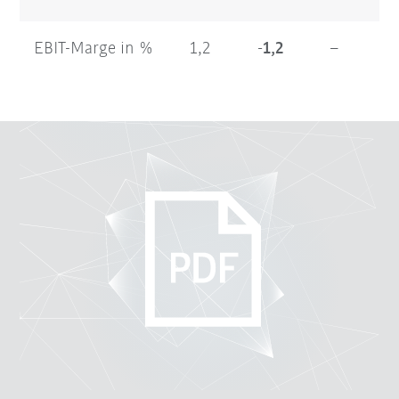
EBIT-Marge in %
1,2
-1,2
–