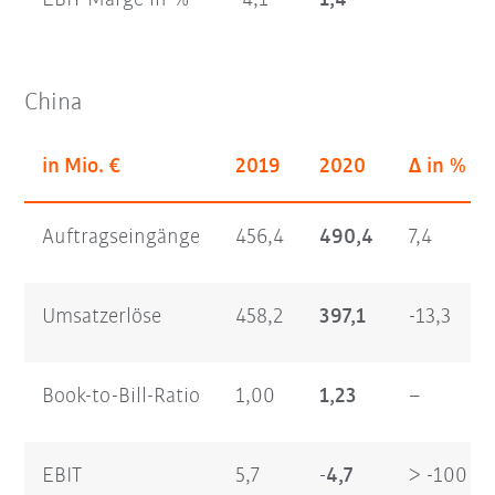
China
in Mio. €
2019
2020
Δ in %
Auftragseingänge
456,4
490,4
7,4
Umsatzerlöse
458,2
397,1
-13,3
Book-to-Bill-Ratio
1,00
1,23
–
EBIT
5,7
-4,7
> -100