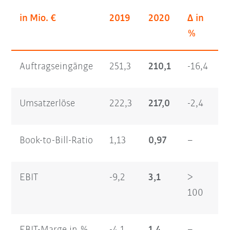
in Mio. €
2019
2020
Δ in
%
Auftragseingänge
251,3
210,1
-16,4
Umsatzerlöse
222,3
217,0
-2,4
Book-to-Bill-Ratio
1,13
0,97
–
EBIT
-9,2
3,1
>
100
EBIT-Marge in %
-4,1
1,4
–