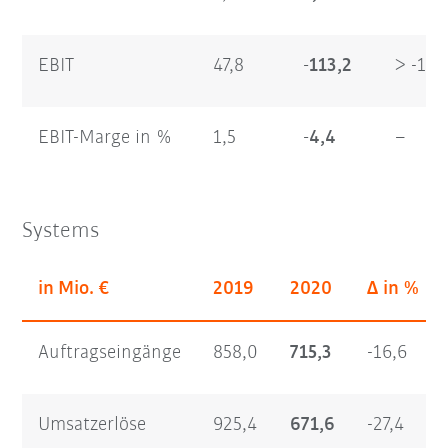
EBIT
47,8
-113,2
> -10
EBIT-Marge in %
1,5
-4,4
–
Systems
in Mio. €
2019
2020
Δ in %
Auftragseingänge
858,0
715,3
-16,6
Umsatzerlöse
925,4
671,6
-27,4